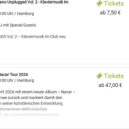
iano Unplugged Vol. 2 - Klaviermusik im
Tickets
ab 7,50 €
:00 Uhr
/ Hamburg
J mit Special Guests
 Vol. 2 – Klaviermusik im Club neu
026, 19:30h (Einlass: 18:30)
budenplatz 19, 20359 Hamburg
Nacar Tour 2026
Tickets
plätze verfügbar -
:00 Uhr
/ Hamburg
ab 47,00 €
lub. Ein Moment.“
ehrt 2026 mit einem neuen Album – Nacar –
rnee zurück und markiert damit den
den Konzertsaal verlässt und stattdessen
in seiner künstlerischen Entwicklung.
attfindet, entsteht etwas Besonderes.
 immersiven elektronischen
s Publikum bereits im vergangenen Herbst
, die organische Instrumente mit
Der erste Abend dieser außergewöhnlichen
tionaler Produktion verbinden, erweitert er
ano Unplugged“ wurde zu einem echten
mit einer neuen Bildsprache und Live-
ks-Club war voll, die Stimmung