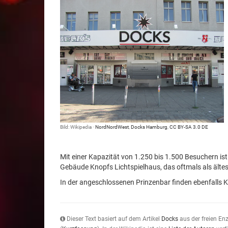
Bild: Wikipedia ·
NordNordWest
,
Docks Hamburg
,
CC BY-SA 3.0 DE
Mit einer Kapazität von 1.250 bis 1.500 Besuchern i
Gebäude Knopfs Lichtspielhaus, das oftmals als ältes
In der angeschlossenen Prinzenbar finden ebenfalls 
Dieser Text basiert auf dem Artikel
Docks
aus der freien En