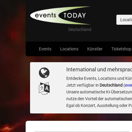
Locat
Deutschland
Events
Locations
Künstler
Ticketshop
International und mehrsprac
Entdecke Events, Locations und Kün
Jetzt verfügbar in
Deutschland
(
eve
Unsere automatische KI-Übersetzung 
nutze den Vorteil der automatischen
Egal ob Konzert, Ausstellung oder Par