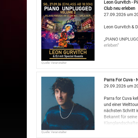
Leon Gurvitch - P
Club neu erleben
27.09.2026
um 20
Leon Gurvitch & D
„PIANO UNPLUGGED
erleben“
Wann: So. 27.09.2
Quelle: Veranstalter
Wo: Docks, Spiel
Parra For Cuva - 
- Es sind nur Steh
29.09.2026
um 20
„Ein Flügel. Ein C
Parra for Cuva k
und einer Welttou
Wenn ein Konzert 
nächsten Schritt 
mitten im Club st
Bekannt für seine
Genau das hat da
Klanglandschaften
im Docks erlebt: 
detailreicher, emo
Konzertreihe „Pi
Quelle: Veranstalter
nun seine Vision 
Ereignis. Der Doc