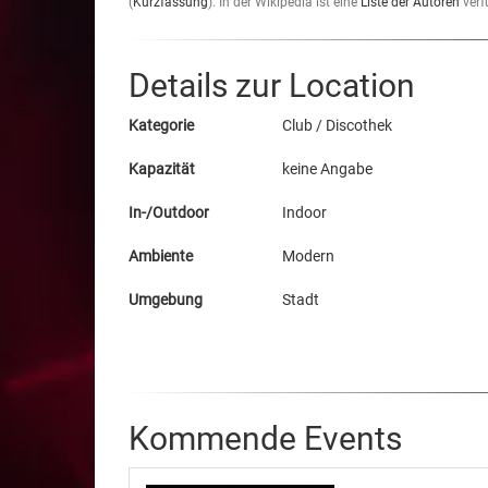
(
Kurzfassung
). In der Wikipedia ist eine
Liste der Autoren
verf
Details zur Location
Kategorie
Club / Discothek
Kapazität
keine Angabe
In-/Outdoor
Indoor
Ambiente
Modern
Umgebung
Stadt
Kommende Events