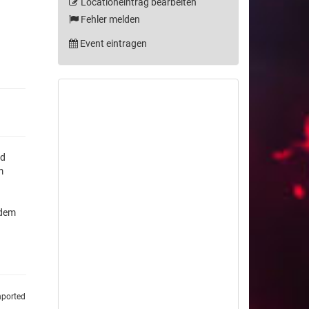
Locationeintrag bearbeiten
Fehler melden
Event eintragen
nd
m
 dem
nported