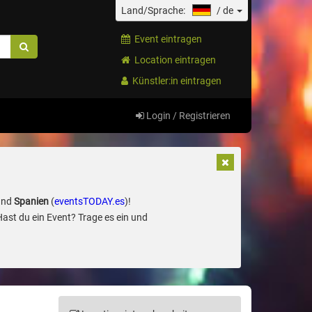
Land/Sprache:
/
de
Event eintragen
Location eintragen
Künstler:in eintragen
Login / Registrieren
und
Spanien
(
eventsTODAY.es
)!
Hast du ein Event? Trage es ein und