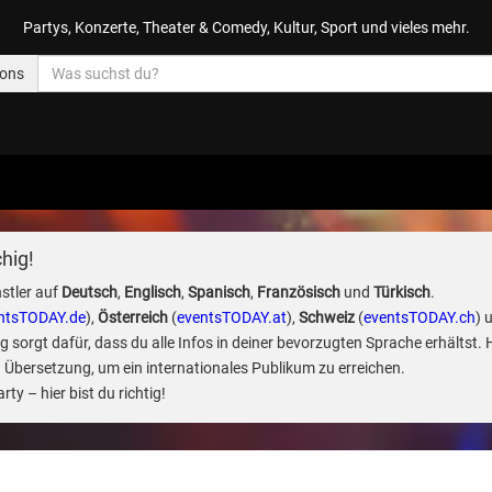
Partys, Konzerte, Theater & Comedy, Kultur, Sport und vieles mehr.
ions
hig!
stler auf
Deutsch
,
Englisch
,
Spanisch
,
Französisch
und
Türkisch
.
ntsTODAY.de
),
Österreich
(
eventsTODAY.at
),
Schweiz
(
eventsTODAY.ch
) 
sorgt dafür, dass du alle Infos in deiner bevorzugten Sprache erhältst. 
 Übersetzung, um ein internationales Publikum zu erreichen.
ty – hier bist du richtig!