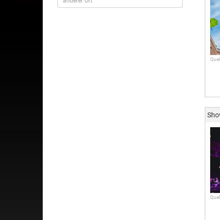
Quel
Sh
Quel