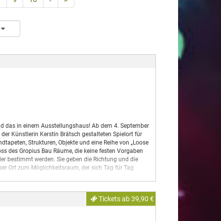
– und das in einem Ausstellungshaus! Ab dem 4. September
r Künstlerin Kerstin Brätsch gestalteten Spielort für
ndtapeten, Strukturen, Objekte und eine Reihe von „Loose
oss des Gropius Bau Räume, die keine festen Vorgaben
der bestimmt werden. Sie geben die Richtung und die
eser Ort zum Möglichkeitsraum, der sich Tag für Tag
ototypversion und wird sich über die kommenden Jahre
Bau weiterentwickeln und wachsen – in engem Austausch
Tickets ab 39,90 €
st ihr Ort.