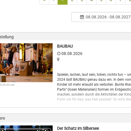
08.08.2026 - 08.08.2027
stellung
BAUBAU
08.08.2026
Spielen, lachen, laut sein, toben, nichts tun 
2024 lädt BAUBAU genau dazu ein. In dem von de
Kinder ist mehr erlaubt als verboten. Bunte Wa
 Kulturkurier
Parts“ (losen Materialien) formen im Erdgesch
machen, sondern durch die Aktivitäten der Kin
Form vor für das, was hier passiert. So wird di
verändern kann.
BAUBAU startet im September 2024 in einer Pr
hinweg innerhalb wie außerhalb des Gropius 
ere
mit den Kindern und ihren Wünschen, denn dies i
Der Schatz im Silbersee