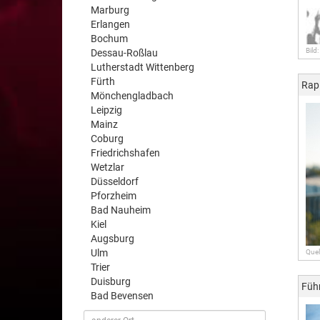
Marburg
Erlangen
Bochum
Bild:
Dessau-Roßlau
Lutherstadt Wittenberg
Fürth
Rap
Mönchengladbach
Leipzig
Mainz
Coburg
Friedrichshafen
Wetzlar
Düsseldorf
Pforzheim
Bad Nauheim
Kiel
Augsburg
Ulm
Quel
Trier
Duisburg
Füh
Bad Bevensen