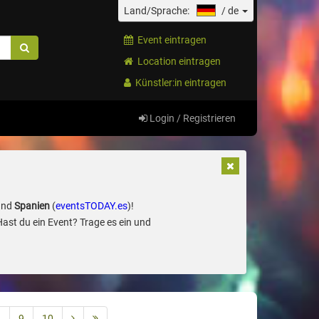
Land/Sprache:
/
de
Event eintragen
Location eintragen
Künstler:in eintragen
Login / Registrieren
und
Spanien
(
eventsTODAY.es
)!
Hast du ein Event? Trage es ein und
8
9
10