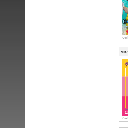
Quel
and
Quel