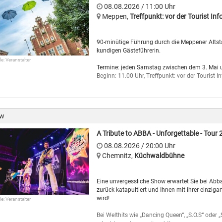
08.08.2026
/ 11:00
Uhr
Kerstin Brätschs Praxis ist darauf ausgelegt,
Meppen
,
Treffpunkt: vor der Tourist Inf
sie bisher mit Künstler*innen oder Kunsthandw
ganz andere Weise mit Kindern: Sie lädt die K
Vorstellungen und ohne das Einwirken der Kün
90-minütige Führung durch die Meppener Altsta
weiterzuentwickeln.
kundigen Gästeführerin.
Mo, Mi, Do, Fr 12:00–18:00 Sa, So 11:00–18:00
le: Veranstalter
Termine: jeden Samstag zwischen dem 3. Mai 
Beginn: 11.00 Uhr, Treffpunkt: vor der Tourist
ow
A Tribute to ABBA - Unforgettable - Tour
08.08.2026
/ 20:00
Uhr
Chemnitz
,
Küchwaldbühne
Eine unvergessliche Show erwartet Sie bei Abba
zurück katapultiert und Ihnen mit ihrer einzig
wird!
le: Veranstalter
Bei Welthits wie „Dancing Queen“, „S.O.S“ oder 