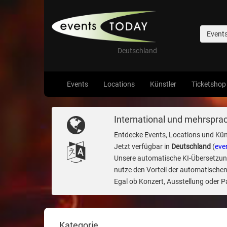
Event
Deutschland
Events
Locations
Künstler
Ticketshop
International und mehrsprac
Entdecke Events, Locations und Kün
Jetzt verfügbar in
Deutschland
(
eve
Unsere automatische KI-Übersetzung 
nutze den Vorteil der automatischen
Egal ob Konzert, Ausstellung oder Par
Kategorie