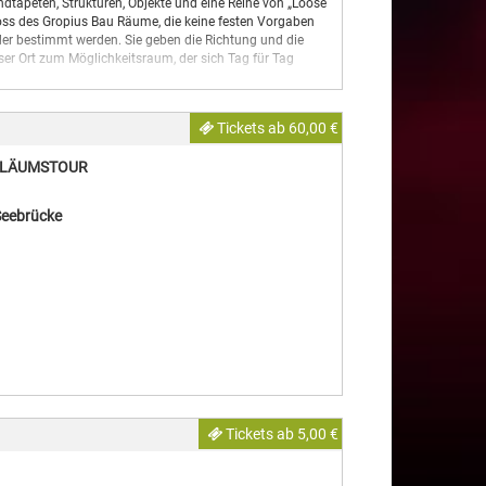
ndtapeten, Strukturen, Objekte und eine Reihe von „Loose
oss des Gropius Bau Räume, die keine festen Vorgaben
der bestimmt werden. Sie geben die Richtung und die
eser Ort zum Möglichkeitsraum, der sich Tag für Tag
ototypversion und wird sich über die kommenden Jahre
Bau weiterentwickeln und wachsen – in engem Austausch
Tickets ab 60,00 €
st ihr Ort.
BILÄUMSTOUR
en sie, sich und die Welt zu begreifen. Gerade das offene,
 Seebrücke
und soziale Entwicklung von großer Bedeutung. Das
lb auf den Grundlagen des freien Spiels: Hier gibt es
, ihren eigenen Bedürfnissen und Interessen zu folgen.
n – geschulten Mitarbeiter*innen, die eine sichere und
r frei spielen können.
eum oder eine Kunstinstitution sein soll. Die umfassende
 hat, ist voller Bezüge und Anregungen: Elemente aus
lereien oder Stuckmarmorarbeiten, tauchen hier in
. Die Tapeten, Vorhänge, Stoffe, Sitzmöbel und
Tickets ab 5,00 €
 fantastischen Wesen, Termitenhügeln und abstrakten
leicht auch etwas unheimlichen Formen schaffen sie einen