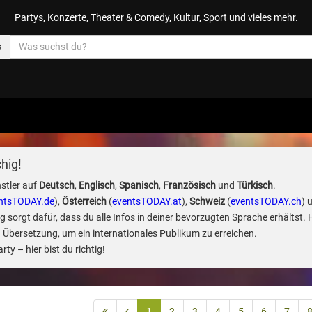
Partys, Konzerte, Theater & Comedy, Kultur, Sport und vieles mehr.
s
hig!
stler auf
Deutsch
,
Englisch
,
Spanisch
,
Französisch
und
Türkisch
.
ntsTODAY.de
),
Österreich
(
eventsTODAY.at
),
Schweiz
(
eventsTODAY.ch
) 
sorgt dafür, dass du alle Infos in deiner bevorzugten Sprache erhältst. 
 Übersetzung, um ein internationales Publikum zu erreichen.
ty – hier bist du richtig!
1
2
3
4
5
6
7