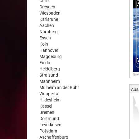
Celle
Dresden
Wiesbaden
Karlsruhe
Aachen
Nürnberg
Essen
Köln
Hannover
Magdeburg
Fulda
Heidelberg
Stralsund
Quel
Mannheim
Mülheim an der Ruhr
Aus
Wuppertal
Hildesheim
Kassel
Bremen
Dortmund
Leverkusen
Potsdam
Aschaffenburg