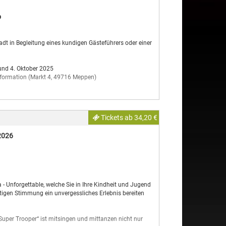
 Einflüsse von außen zuzulassen und aufzunehmen. Hat
o
erker*innen zusammengearbeitet, so tut sie dies nun auf
inder dazu ein, den Raum nach ihren eigenen Ideen und
stlerin auf unvorhersehbare Weise umzugestalten und
dt in Begleitung eines kundigen Gästeführers oder einer
 Di geschlossen
und 4. Oktober 2025
 Information (Markt 4, 49716 Meppen)
Tickets ab 34,20 €
 2026
 - Unforgettable, welche Sie in Ihre Kindheit und Jugend
artigen Stimmung ein unvergessliches Erlebnis bereiten
„Super Trooper“ ist mitsingen und mittanzen nicht nur