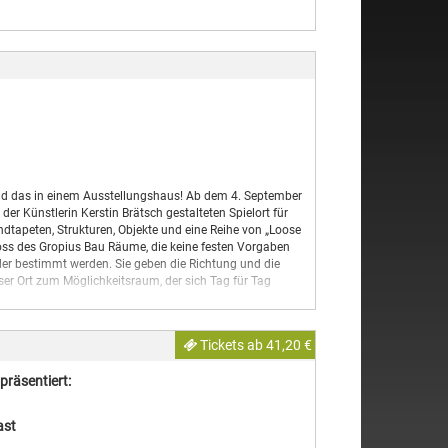
vergessliche Zeitreise. Erleben Sie Partystimmung pur
Love on Me“ aber auch gefühlvolle Momente und
oder „Fernando“.
e Dancing Queen werden – lassen Sie sich in eine
yfeeling entführen und erleben Sie unvergessliche Stunden.
hrem Auftritt den vier Schweden alle Ehre machen und eine
– und das in einem Ausstellungshaus! Ab dem 4. September
r Künstlerin Kerstin Brätsch gestalteten Spielort für
ndtapeten, Strukturen, Objekte und eine Reihe von „Loose
oss des Gropius Bau Räume, die keine festen Vorgaben
der bestimmt werden. Sie geben die Richtung und die
eser Ort zum Möglichkeitsraum, der sich Tag für Tag
ototypversion und wird sich über die kommenden Jahre
Bau weiterentwickeln und wachsen – in engem Austausch
Tickets ab 41,20 €
st ihr Ort.
präsentiert:
en sie, sich und die Welt zu begreifen. Gerade das offene,
ast
und soziale Entwicklung von großer Bedeutung. Das