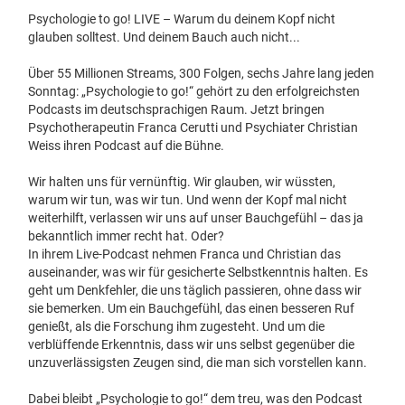
Psychologie to go! LIVE – Warum du deinem Kopf nicht
glauben solltest. Und deinem Bauch auch nicht...
Über 55 Millionen Streams, 300 Folgen, sechs Jahre lang jeden
Sonntag: „Psychologie to go!“ gehört zu den erfolgreichsten
Podcasts im deutschsprachigen Raum. Jetzt bringen
Psychotherapeutin Franca Cerutti und Psychiater Christian
Weiss ihren Podcast auf die Bühne.
Wir halten uns für vernünftig. Wir glauben, wir wüssten,
warum wir tun, was wir tun. Und wenn der Kopf mal nicht
weiterhilft, verlassen wir uns auf unser Bauchgefühl – das ja
bekanntlich immer recht hat. Oder?
In ihrem Live-Podcast nehmen Franca und Christian das
auseinander, was wir für gesicherte Selbstkenntnis halten. Es
geht um Denkfehler, die uns täglich passieren, ohne dass wir
sie bemerken. Um ein Bauchgefühl, das einen besseren Ruf
genießt, als die Forschung ihm zugesteht. Und um die
verblüffende Erkenntnis, dass wir uns selbst gegenüber die
unzuverlässigsten Zeugen sind, die man sich vorstellen kann.
Dabei bleibt „Psychologie to go!“ dem treu, was den Podcast