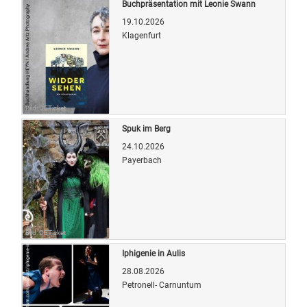
Buchpräsentation mit Leonie Swann
19.10.2026
Klagenfurt
Bild: OETicket
Spuk im Berg
24.10.2026
Payerbach
Bild: OETicket
Iphigenie in Aulis
28.08.2026
Petronell- Carnuntum