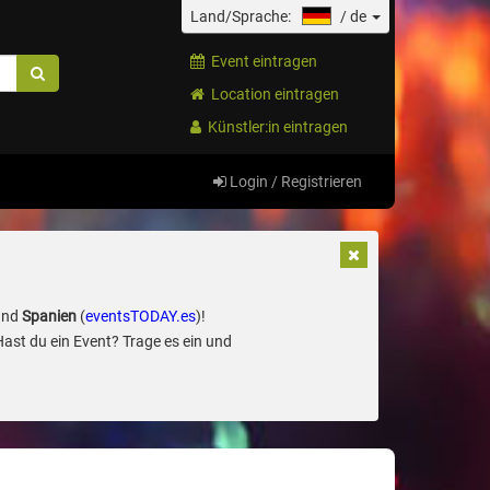
Land/Sprache:
/
de
Event eintragen
Location eintragen
Künstler:in eintragen
Login / Registrieren
und
Spanien
(
eventsTODAY.es
)!
Hast du ein Event? Trage es ein und