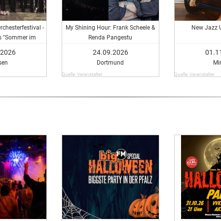
chesterfestival -
My Shining Hour: Frank Scheele &
New Jazz 
s "Sommer im
Renda Pangestu
werk"
.2026
24.09.2026
01.1
sen
Dortmund
Mi
Quelle: Veranstalter
Quelle: Veranstalter