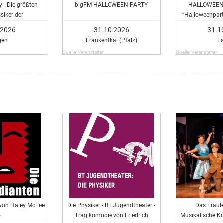
 - Die größten
bigFM HALLOWEEN PARTY
HALLOWEEN 
siker der
“Halloweenparty
chichte
.2026
31.10.2026
31.1
gen
Frankenthal (Pfalz)
E
Quelle: Veranstalter
Quelle: Veranstalter
" von Haley McFee
Die Physiker - BT Jugendtheater -
Das Fräul
-
Tragikomödie von Friedrich
Musikalische K