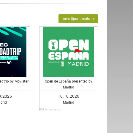
mehr Sportevents
dtrip by Movistar
Open de España presented by
Madrid
9.2026
10.10.2026
drid
Madrid
Bild: entradas.com