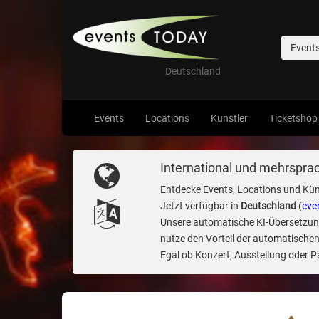
Event
Deutschland
Events
Locations
Künstler
Ticketshop
International und mehrsprac
Entdecke Events, Locations und Kün
Jetzt verfügbar in
Deutschland
(
eve
Unsere automatische KI-Übersetzung 
nutze den Vorteil der automatischen
Egal ob Konzert, Ausstellung oder Par