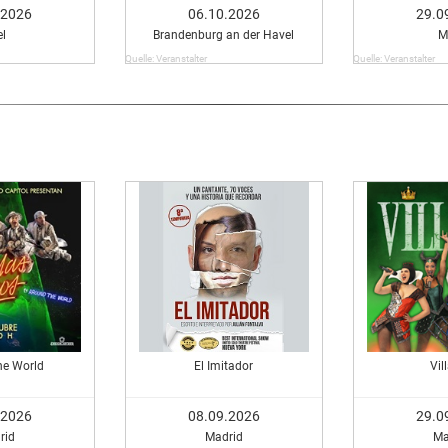
Dürrenmatt
Ye
.2026
06.10.2026
29.0
el
Brandenburg an der Havel
M
Quelle: Veranstalter
Quelle: Veranstalter
he World
El Imitador
Vil
.2026
08.09.2026
29.0
rid
Madrid
Ma