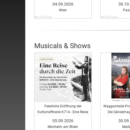
04.09.2026
30.10
Wien
Pass
Bild: OETicket
Bild: OETicket
Musicals & Shows
Feierliche Eröffnung der
Waggonhalle Pro
Kulturraffinerie K714 - Eine Reise
Die Gänsemagd
durch die Zeit
Musi
05.09.2026
30.09
Monheim am Rhein
Marb