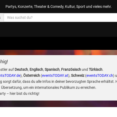
Partys, Konzerte, Theater & Comedy, Kultur, Sport und vieles mehr.
s
hig!
stler auf
Deutsch
,
Englisch
,
Spanisch
,
Französisch
und
Türkisch
.
ntsTODAY.de
),
Österreich
(
eventsTODAY.at
),
Schweiz
(
eventsTODAY.ch
) 
sorgt dafür, dass du alle Infos in deiner bevorzugten Sprache erhältst. 
 Übersetzung, um ein internationales Publikum zu erreichen.
ty – hier bist du richtig!