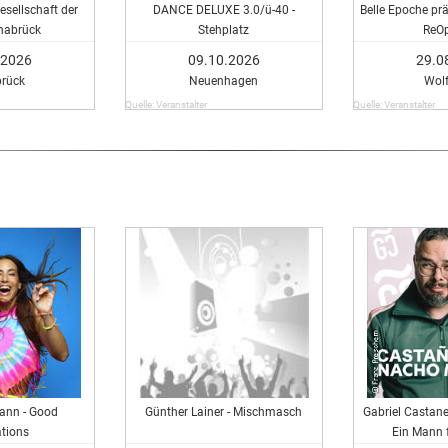
sellschaft der
DANCE DELUXE 3.0/ü-40 -
Belle Epoche pr
nabrück
Stehplatz
ReO
.2026
09.10.2026
29.0
rück
Neuenhagen
Wol
Quelle: Veranstalter
Quelle: Veranstalter
ann - Good
Günther Lainer - Mischmasch
Gabriel Castan
tions
Ein Mann f