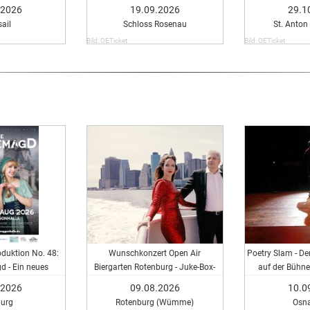
.2026
19.09.2026
29.1
ail
Schloss Rosenau
St. Anton
Bild: OETicket
Bild: OETicket
duktion No. 48:
Wunschkonzert Open Air
Poetry Slam - Der
 - Ein neues
Biergarten Rotenburg - Juke-Box-
auf der Bühne
cal
Konzert - Musical meets Rock &
.2026
09.08.2026
10.0
Pop
urg
Rotenburg (Wümme)
Osn