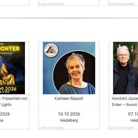
Quelle: Veranstalter
Quelle: Veranstalter
- Präsentiert von
Kathleen Rappolt
HorchArt Jazze
 Lights
Erden – Sound 
.2026
10.10.2026
07.1
na
Heidelberg
Heid
Quelle: Veranstalter
Quelle: Veranstalter