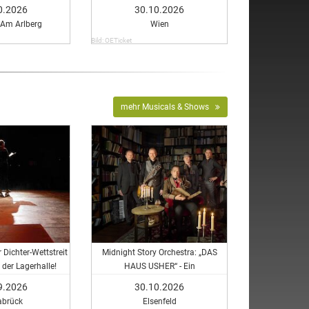
0.2026
30.10.2026
 Am Arlberg
Wien
Bild: OETicket
mehr Musicals & Shows
 Dichter-Wettstreit
Midnight Story Orchestra: „DAS
 der Lagerhalle!
HAUS USHER“ - Ein
Hörspielkonzert nach Edgar Allan
9.2026
30.10.2026
Poe und Ray Bradbury
abrück
Elsenfeld