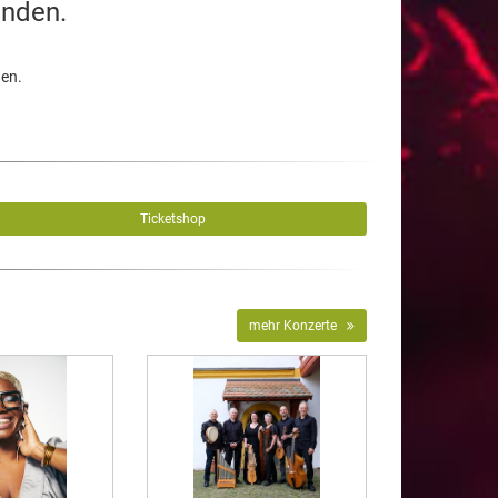
unden.
den.
Ticketshop
mehr Konzerte