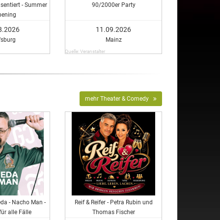
äsentiert - Summer
90/2000er Party
pening
8.2026
11.09.2026
fsburg
Mainz
Quelle: Veranstalter
mehr Theater & Comedy
eda - Nacho Man -
Reif & Reifer - Petra Rubin und
ür alle Fälle
Thomas Fischer