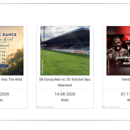
- Into The Wild
SR Donaufeld vs. SV Klöcher Bau
Vend
Oberwart
.2026
14.08.2026
07.1
en
Wien
W
Bild: OETicket
Bild: OETicket