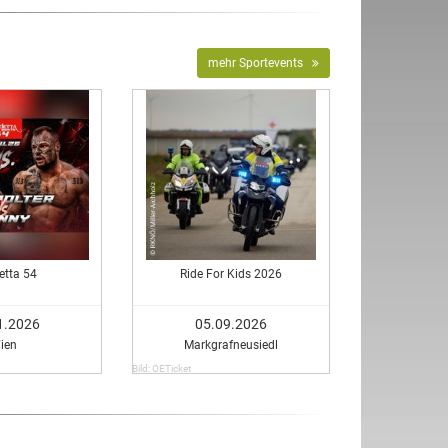
mehr Sportevents
etta 54
Ride For Kids 2026
1.2026
05.09.2026
ien
Markgrafneusiedl
Bild: OETicket