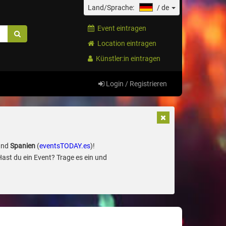
Land/Sprache:
/
de
Event eintragen
Location eintragen
Künstler:in eintragen
Login / Registrieren
und
Spanien
(
eventsTODAY.es
)!
Hast du ein Event? Trage es ein und