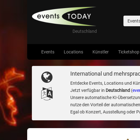
Event
Deutschland
Events
Locations
Künstler
Ticketshop
International und mehrsprac
Entdecke Events, Locations und Kün
Jetzt verfügbar in
Deutschland
(
eve
Unsere automatische KI-Übersetzung 
nutze den Vorteil der automatischen
Egal ob Konzert, Ausstellung oder Par